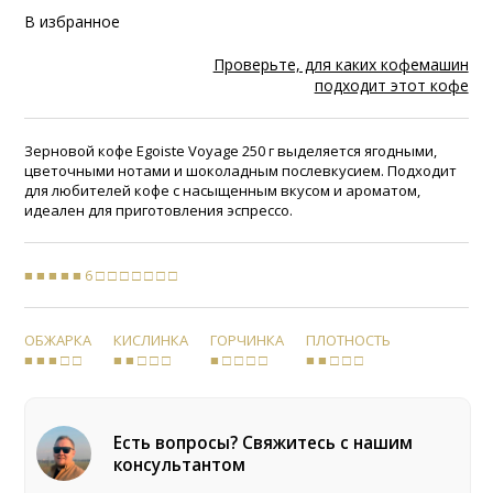
В избранное
Проверьте, для каких кофемашин
подходит этот кофе
Зерновой кофе Egoiste Voyage 250 г выделяется ягодными,
цветочными нотами и шоколадным послевкусием. Подходит
для любителей кофе с насыщенным вкусом и ароматом,
идеален для приготовления эспрессо.
■ ■ ■ ■ ■ 6 □ □ □ □ □ □ □
ОБЖАРКА
КИСЛИНКА
ГОРЧИНКА
ПЛОТНОСТЬ
■ ■ ■ □ □
■ ■ □ □ □
■ □ □ □ □
■ ■ □ □ □
Есть вопросы? Свяжитесь с нашим
консультантом