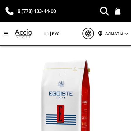
8 (778) 133-44-00
ҚАЗ
РУС
АЛМАТЫ