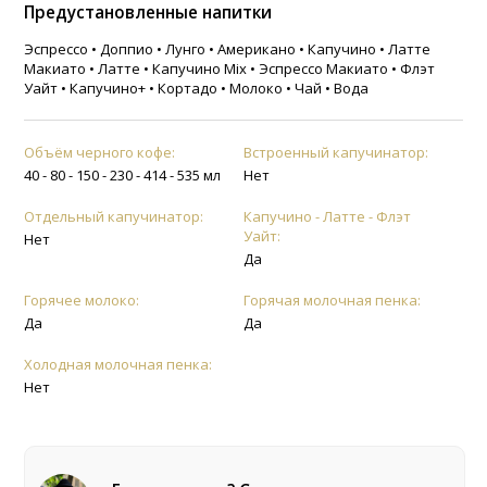
Предустановленные напитки
Эспрессо • Доппио • Лунго • Американо • Капучино • Латте
Макиато • Латте • Капучино Mix • Эспрессо Макиато • Флэт
Уайт • Капучино+ • Кортадо • Молоко • Чай • Вода
Объём черного кофе:
Встроенный капучинатор:
40 - 80 - 150 - 230 - 414 - 535 мл
Нет
Отдельный капучинатор:
Капучино - Латте - Флэт
Уайт:
Нет
Да
Горячее молоко:
Горячая молочная пенка:
Да
Да
Холодная молочная пенка:
Нет