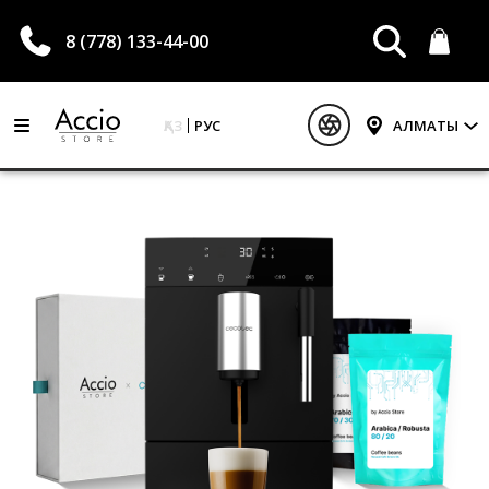
8 (778) 133-44-00
ҚАЗ
РУС
АЛМАТЫ