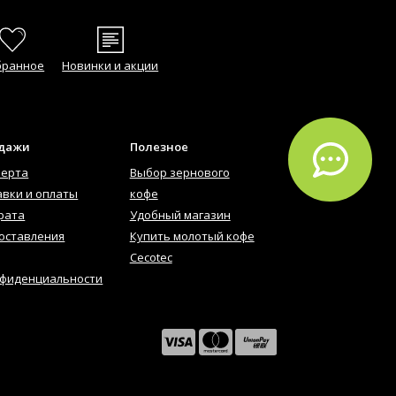
бранное
Новинки и акции
одажи
Полезное
ферта
Выбор зернового
авки и оплаты
кофе
рата
Удобный магазин
оставления
Купить молотый кофе
Cecotec
нфиденциальности