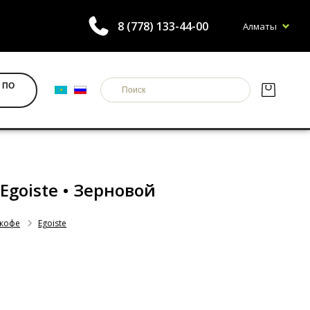
8 (778) 133-44-00
Алматы
 ПО
• Egoiste • Зерновой
 кофе
Egoiste