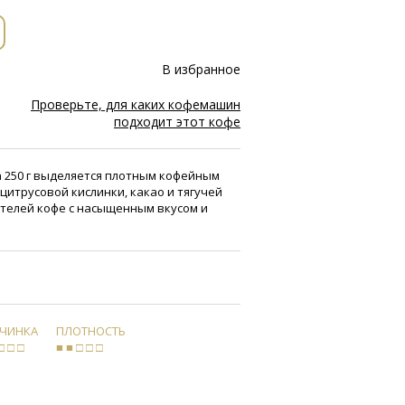
В избранное
Проверьте, для каких кофемашин
подходит этот кофе
in 250 г выделяется плотным кофейным
цитрусовой кислинки, какао и тягучей
ителей кофе с насыщенным вкусом и
РЧИНКА
ПЛОТНОСТЬ
□ □ □
■ ■ □ □ □