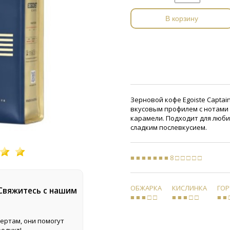
В корзину
Зерновой кофе Egoiste Capta
вкусовым профилем с нотами 
карамели. Подходит для люб
сладким послевкусием.
■ ■ ■ ■ ■ ■ ■ 8 □ □ □ □ □
ОБЖАРКА
КИСЛИНКА
ГО
 Свяжитесь с нашим
■ ■ ■ □ □
■ ■ ■ □ □
■ ■ 
ертам, они помогут