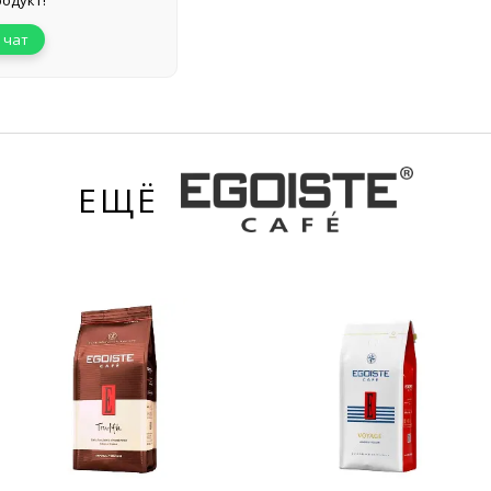
одукт!
 чат
ЕЩЁ