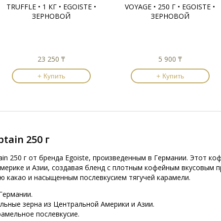
TRUFFLE • 1 КГ • EGOISTE •
VOYAGE • 250 Г • EGOISTE •
ЗЕРНОВОЙ
ЗЕРНОВОЙ
23 250 ₸
5 900 ₸
+ Купить
+ Купить
tain 250 г
n 250 г от бренда Egoiste, произведенным в Германии. Этот ко
мерике и Азии, создавая бленд с плотным кофейным вкусовым п
ю какао и насыщенным послевкусием тягучей карамели.
Германии.
льные зерна из Центральной Америки и Азии.
арамельное послевкусие.