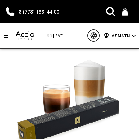
8 (778) 133-44-00
ҚАЗ
РУС
АЛМАТЫ