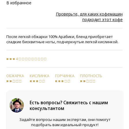
В избранное
Проверьте, для каких кофемашин
подходит этот кофе
После легкой обжарки 100% Арабики, бленд приобретает
сладкие бисквитные ноты, подчеркнутые легкой кислинкой.
■ ■ ■ 4 □ □ □ □ □ □ □ □ □
ОБЖАРКА
КИСЛИНКА
ГОРЧИНКА
ПЛОТНОСТЬ
■ ■ □ □ □
■ ■ ■ □ □
■ ■ ■ □ □
■ ■ □ □ □
Есть вопросы? Свяжитесь с нашим
консультантом
Задайте вопросы нашим экспертам, они помогут
подобрать вам идеальный продукт!