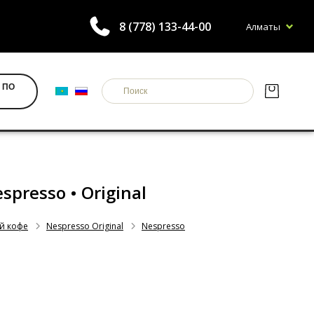
8 (778) 133-44-00
Алматы
 ПО
espresso • Original
й кофе
Nespresso Original
Nespresso