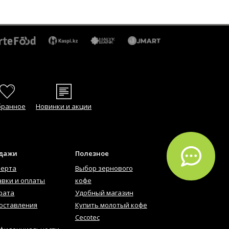
бранное
Новинки и акции
одажи
Полезное
ферта
Выбор зернового
авки и оплаты
кофе
рата
Удобный магазин
оставления
Купить молотый кофе
Cecotec