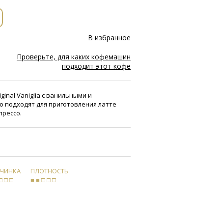
В избранное
Проверьте, для каких кофемашин
подходит этот кофе
ginal Vaniglia с ванильными и
 подходят для приготовления латте
прессо.
РЧИНКА
ПЛОТНОСТЬ
□ □ □
■ ■ □ □ □