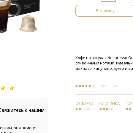
В корзину
Кофе в капсулах Nespresso Ori
сливочными нотами. Идеально
макиато, капучино, лунго и эс
■ ■ ■ ■ ■ 6 □ □ □ □ □ □ □
ОБЖАРКА
КИСЛИНКА
ГО
■ ■ □ □ □
■ ■ ■ □ □
■ ■ 
 Свяжитесь с нашим
ертам, они помогут