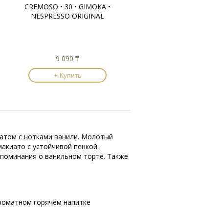
CREMOSO • 30 • GIMOKA •
NESPRESSO ORIGINAL
9 090 ₸
+ Купить
оматом с нотками ванили. Молотый
макиато с устойчивой пенкой.
споминания о ванильном торте. Также
ароматном горячем напитке