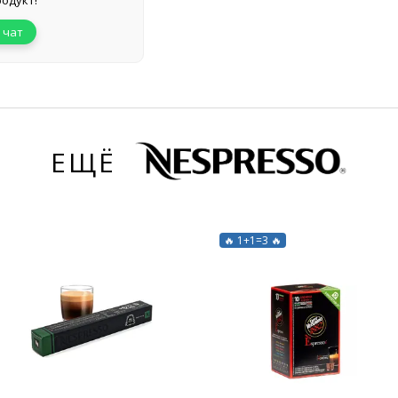
одукт!
 чат
ЕЩЁ
🔥 1+1=3 🔥