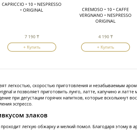
CAPRICCIO • 10 • NESPRESSO
CREMOSO • 10 • CAFFE
• ORIGINAL
VERGNANO • NESPRESSO
ORIGINAL
7 190 ₸
4 190 ₸
+ Купить
+ Купить
 удивят легкостью, скоростью приготовления и незабываемым ар
iginal и позволяет приготовить лунго, латте, капучино и латте 
ение при дегустации горячих напитков, которые всколыхнут во
ения эспрессо.
ивкусом злаков
проходит легкую обжарку и мелкий помол. Благодаря этому в 