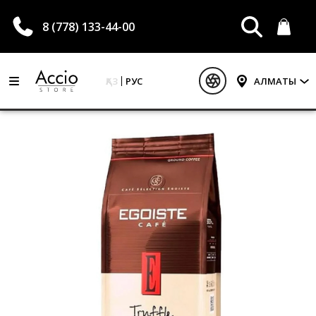
8 (778) 133-44-00
ҚАЗ
РУС
АЛМАТЫ