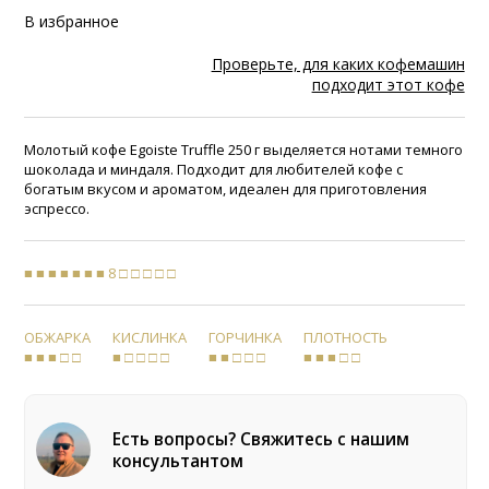
В избранное
Проверьте, для каких кофемашин
подходит этот кофе
Молотый кофе Egoiste Truffle 250 г выделяется нотами темного
шоколада и миндаля. Подходит для любителей кофе с
богатым вкусом и ароматом, идеален для приготовления
эспрессо.
■ ■ ■ ■ ■ ■ ■ 8 □ □ □ □ □
ОБЖАРКА
КИСЛИНКА
ГОРЧИНКА
ПЛОТНОСТЬ
■ ■ ■ □ □
■ □ □ □ □
■ ■ □ □ □
■ ■ ■ □ □
Есть вопросы? Свяжитесь с нашим
консультантом