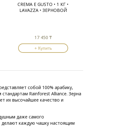
CREMA E GUSTO • 1 КГ •
LAVAZZA • ЗЕРНОВОЙ
17 450 ₸
+ Купить
представляет собой 100% арабику,
андартам Rainforest Alliance. Зерна
ует их высочайшее качество и
одушным даже самого
ые делают каждую чашку настоящим