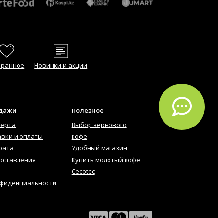
бранное
Новинки и акции
одажи
Полезное
ферта
Выбор зернового
авки и оплаты
кофе
рата
Удобный магазин
оставления
Купить молотый кофе
Cecotec
нфиденциальности