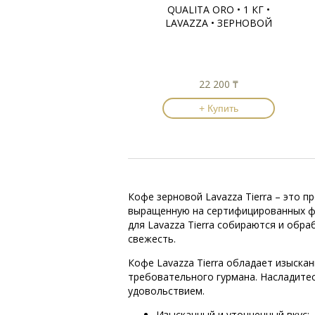
QUALITA ORO • 1 КГ •
LAVAZZA • ЗЕРНОВОЙ
22 200 ₸
+ Купить
Кофе зерновой Lavazza Tierra – это 
выращенную на сертифицированных фер
для Lavazza Tierra собираются и обр
свежесть.
Кофе Lavazza Tierra обладает изыск
требовательного гурмана. Насладите
удовольствием.
Изысканный и утонченный вкус;