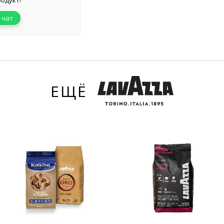
одукт!
 чат
ЕЩЁ