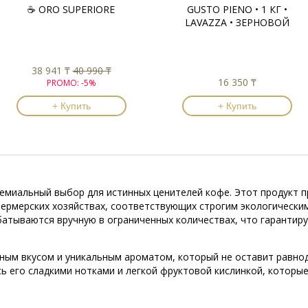
☕️ ORO SUPERIORE
GUSTO PIENO • 1 КГ •
LAVAZZA • ЗЕРНОВОЙ
38 941 ₸
40 990 ₸
16 350 ₸
PROMO:
-5%
+ Купить
+ Купить
премиальный выбор для истинных ценителей кофе. Этот продукт 
мерских хозяйствах, соответствующих строгим экологическим ст
абатываются вручную в ограниченных количествах, что гарантир
анным вкусом и уникальным ароматом, который не оставит равн
сь его сладкими нотками и легкой фруктовой кислинкой, котор