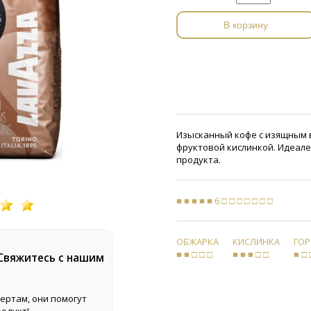
В корзину
Изысканный кофе с изящным в
фруктовой кислинкой. Идеале
продукта.
■ ■ ■ ■ ■ 6 □ □ □ □ □ □ □
ОБЖАРКА
КИСЛИНКА
ГО
■ ■ □ □ □
■ ■ ■ □ □
■ □ 
 Свяжитесь с нашим
ертам, они помогут