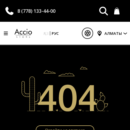
8 (778) 133-44-00
ҚАЗ
РУС
АЛМАТЫ