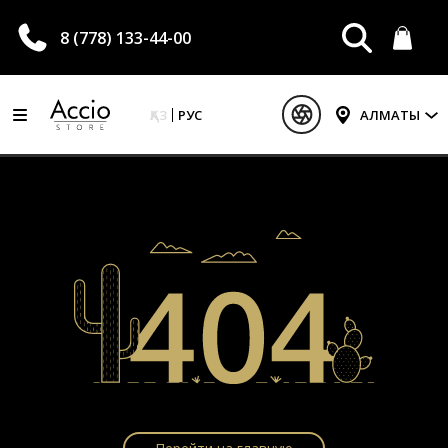
8 (778) 133-44-00
ҚАЗ
РУС
АЛМАТЫ