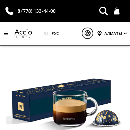
8 (778) 133-44-00
ҚАЗ
РУС
АЛМАТЫ