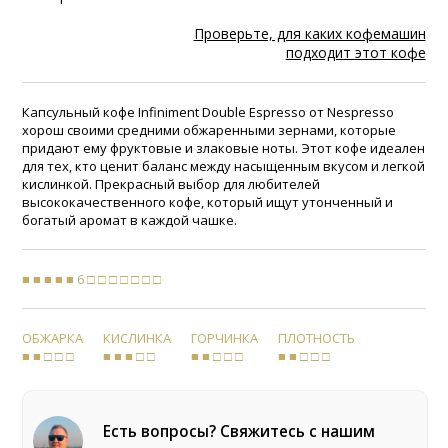
Проверьте, для каких кофемашин
подходит этот кофе
Капсульный кофе Infiniment Double Espresso от Nespresso
хорош своими средними обжаренными зернами, которые
придают ему фруктовые и злаковые ноты. Этот кофе идеален
для тех, кто ценит баланс между насыщенным вкусом и легкой
кислинкой. Прекрасный выбор для любителей
высококачественного кофе, который ищут утонченный и
богатый аромат в каждой чашке.
■ ■ ■ ■ ■ 6 □ □ □ □ □ □ □
ОБЖАРКА
КИСЛИНКА
ГОРЧИНКА
ПЛОТНОСТЬ
■ ■ □ □ □
■ ■ ■ □ □
■ ■ □ □ □
■ ■ □ □ □
Есть вопросы? Свяжитесь с нашим