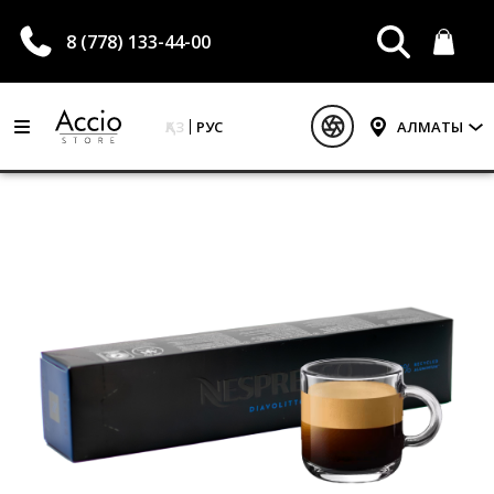
8 (778) 133-44-00
ҚАЗ
РУС
АЛМАТЫ