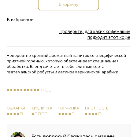
В корзину
В избранное
Проверьте, для каких кофемашин
подходит этот кофе
Невероятно крепкий ароматный напиток со специфической
приятной горечью, которую обеспечивает специальная
обработка. Бленд сочетает в себе элитные сорта
гватемальской робусты и латиноамериканской арабики
■ ■ ■ ■ ■ ■ ■ ■ ■ ■ 11 □ □
ОБЖАРКА
КИСЛИНКА
ГОРЧИНКА
ПЛОТНОСТЬ
■ ■ ■ ■ □
■ □ □ □ □
■ ■ ■ ■ □
■ ■ ■ ■ □
Есть вопросы? Свяжитесь с нашим