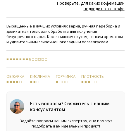
Проверьте, для каких кофемашин
подходит этот кофе
Выращенные в лучших условиях зерна, ручная переборка и
деликатная тепловая обработка для получения
безупречного сырья. Кофе с мягким вкусом, тонким ароматом
и удивительным сливочношоколадным послевкусием.
■ ■ ■ ■ ■ ■ ■ 8 □ □ □ □ □
ОБЖАРКА
КИСЛИНКА
ГОРЧИНКА
ПЛОТНОСТЬ
■ ■ ■ ■ □
■ ■ □ □ □
■ □ □ □ □
■ ■ ■ □ □
Есть вопросы? Свяжитесь с нашим
консультантом
Задайте вопросы нашим экспертам, они помогут
подобрать вам идеальный продукт!