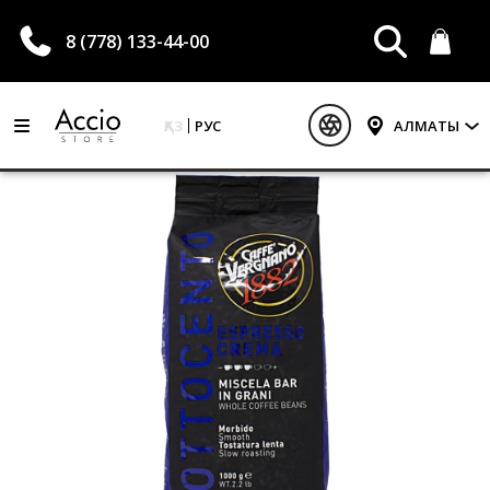
8 (778) 133-44-00
ҚАЗ
РУС
АЛМАТЫ