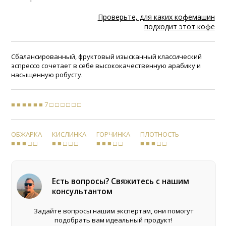
Проверьте, для каких кофемашин
подходит этот кофе
Сбалансированный, фруктовый изысканный классический
эспрессо сочетает в себе высококачественную арабику и
насыщенную робусту.
■ ■ ■ ■ ■ ■ 7 □ □ □ □ □ □
ОБЖАРКА
КИСЛИНКА
ГОРЧИНКА
ПЛОТНОСТЬ
■ ■ ■ □ □
■ ■ □ □ □
■ ■ ■ □ □
■ ■ ■ □ □
Есть вопросы? Свяжитесь с нашим
консультантом
Задайте вопросы нашим экспертам, они помогут
подобрать вам идеальный продукт!