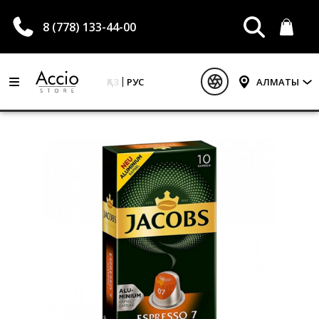
8 (778) 133-44-00
ҚАЗ
РУС
АЛМАТЫ