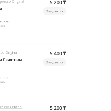
spresso Original
5 200 ₸
ми
Ожидается
ТНОСТЬ
■ ■ ■
sso Original
5 400 ₸
им Приятным
Ожидается
ТНОСТЬ
□ □ □
resso Original
5 200 ₸