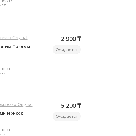
ТНОСТЬ
■ □ □
resso Original
2 900 ₸
олгим Пряным
Ожидается
ТНОСТЬ
■ ■ □
espresso Original
5 200 ₸
ами Ирисок
Ожидается
ТНОСТЬ
■ □ □