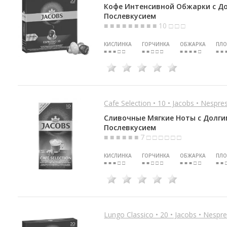
Кофе Интенсивной Обжарки с Д
Послевкусием
■ ■ ■ ■ ■ ■ ■ ■ ■ 10 □ □ □
КИСЛИНКА
ГОРЧИНКА
ОБЖАРКА
ПЛО
■ ■ ■ □ □
■ ■ □ □ □
■ ■ ■ ■ □
■ ■ 
Cafe Selection • 10 • Jacobs • Nespre
Сливочные Мягкие Ноты с Долг
Послевкусием
■ ■ ■ ■ ■ ■ 7 □ □ □ □ □ □
КИСЛИНКА
ГОРЧИНКА
ОБЖАРКА
ПЛО
■ ■ ■ □ □
■ ■ □ □ □
■ ■ ■ □ □
■ ■ 
Lungo Classico • 20 • Jacobs • Nespre