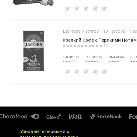
Espresso Ristretto • 10 • Jacobs • Ne
Крепкий Кофе с Терпкими Нота
■ ■ ■ ■ ■ ■ ■ ■ ■ ■ ■ 12 □
КИСЛИНКА
ГОРЧИНКА
ОБЖАРКА
ПЛО
■ ■ ■ □ □
■ ■ ■ ■ ■
■ ■ ■ ■ □
■ ■ 
Узнавайте первыми о