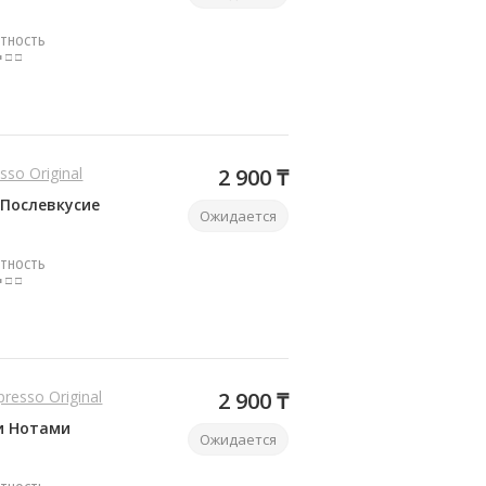
ТНОСТЬ
■ □ □
sso Original
2 900 ₸
 Послевкусие
Ожидается
ТНОСТЬ
■ □ □
presso Original
2 900 ₸
и Нотами
Ожидается