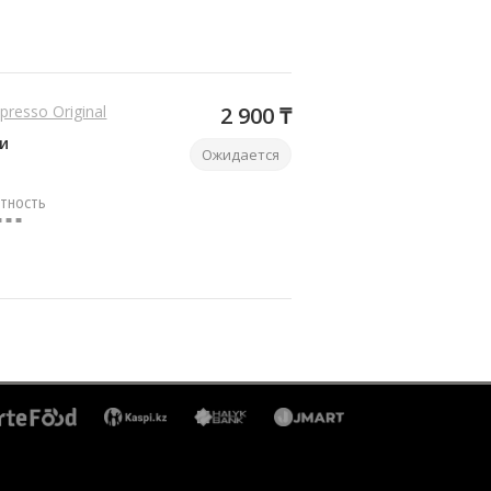
spresso Original
2 900 ₸
ми
Ожидается
ТНОСТЬ
■ ■ ■