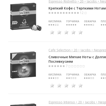
Espresso Ristretto • 20 • Jacobs • Ne
Крепкий Кофе с Терпкими Нота
■ ■ ■ ■ ■ ■ ■ ■ ■ ■ ■ 12 □
КИСЛИНКА
ГОРЧИНКА
ОБЖАРКА
ПЛО
■ ■ ■ □ □
■ ■ ■ ■ ■
■ ■ ■ ■ □
■ ■ 
Cafe Selection • 20 • Jacobs • Nespre
Сливочные Мягкие Ноты с Долг
Послевкусием
■ ■ ■ ■ ■ ■ 7 □ □ □ □ □ □
КИСЛИНКА
ГОРЧИНКА
ОБЖАРКА
ПЛО
■ ■ ■ □ □
■ ■ □ □ □
■ ■ ■ □ □
■ ■ 
Espresso Intenso • 20 • Jacobs • Nesp