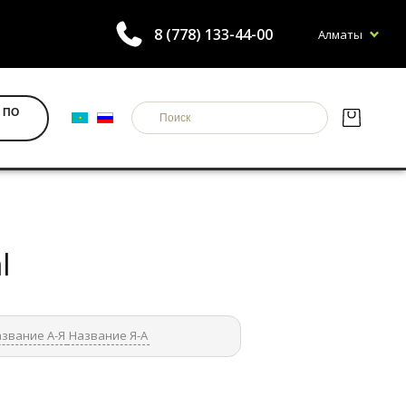
8 (778) 133-44-00
Алматы
 ПО
l
звание А-Я
Название Я-А