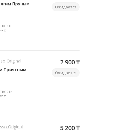
олгим Пряным
Ожидается
ТНОСТЬ
■ ■ □
sso Original
2 900 ₸
им Приятным
Ожидается
ТНОСТЬ
□ □ □
sso Original
5 200 ₸