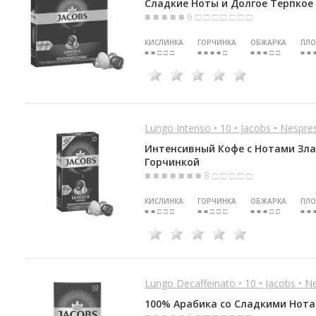
Сладкие Ноты и Долгое Терпкое
■ ■ ■ ■ ■ 6 □ □ □ □ □ □ □
КИСЛИНКА
ГОРЧИНКА
ОБЖАРКА
ПЛО
■ ■ □ □ □
■ ■ ■ ■ □
■ ■ ■ □ □
■ ■ 
Lungo Intenso • 10 • Jacobs • Nespre
Интенсивный Кофе с Нотами Зла
Горчинкой
■ ■ ■ ■ ■ ■ ■ 8 □ □ □ □ □
КИСЛИНКА
ГОРЧИНКА
ОБЖАРКА
ПЛО
■ ■ □ □ □
■ ■ □ □ □
■ ■ ■ □ □
■ ■ 
Lungo Decaffeinato • 10 • Jacobs • N
100% Арабика со Сладкими Нот