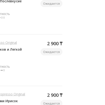
 Послевкусие
Ожидается
ТНОСТЬ
■ □ □
sso Original
2 900 ₸
ков и Легкой
Ожидается
ТНОСТЬ
■ ■ □
espresso Original
2 900 ₸
ами Ирисок
Ожидается