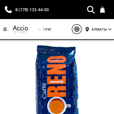
8 (778) 133-44-00
ҚАЗ
РУС
АЛМАТЫ