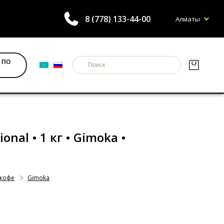
8 (778) 133-44-00
Алматы
 ПО
onal • 1 кг • Gimoka •
 кофе
Gimoka