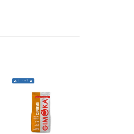
🔥 1+1=3 🔥