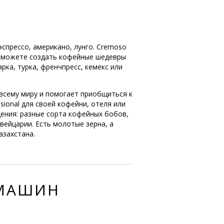
спрессо, американо, лунго. Cremoso
ы сможете создать кофейные шедевры
рка, турка, френчпресс, кемекс или
 всему миру и помогает приобщиться к
ional для своей кофейни, отеля или
едения: разные сорта кофейных бобов,
вейцарии. Есть молотые зерна, а
азахстана.
ЕМАШИН