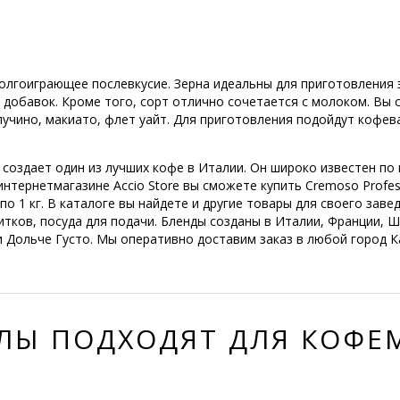
олгоиграющее послевкусие. Зерна идеальны для приготовления э
ез добавок. Кроме того, сорт отлично сочетается с молоком. В
пучино, макиато, флет уайт. Для приготовления подойдут кофева
 создает один из лучших кофе в Италии. Он широко известен по
нтернетмагазине Accio Store вы сможете купить Cremoso Profess
по 1 кг. В каталоге вы найдете и другие товары для своего зав
тков, посуда для подачи. Бленды созданы в Италии, Франции, Ш
и Дольче Густо. Мы оперативно доставим заказ в любой город К
ЛЫ ПОДХОДЯТ ДЛЯ КОФ