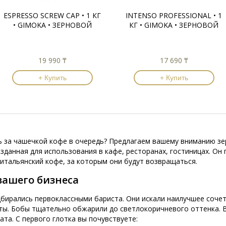
ESPRESSO SCREW CAP • 1 КГ
INTENSO PROFESSIONAL • 1
• GIMOKA • ЗЕРНОВОЙ
КГ • GIMOKA • ЗЕРНОВОЙ
19 990 ₸
17 690 ₸
+ Купить
+ Купить
 за чашечкой кофе в очередь? Предлагаем вашему вниманию зер
зданная для использования в кафе, ресторанах, гостиницах. Он 
итальянский кофе, за которым они будут возвращаться.
вашего бизнеса
бирались первоклассными бариста. Они искали наилучшее сочет
ты. Бобы тщательно обжарили до светлокоричневого оттенка. 
та. С первого глотка вы почувствуете: