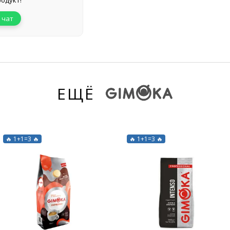
одукт!
 чат
ЕЩЁ
🔥 1+1=3 🔥
🔥 1+1=3 🔥