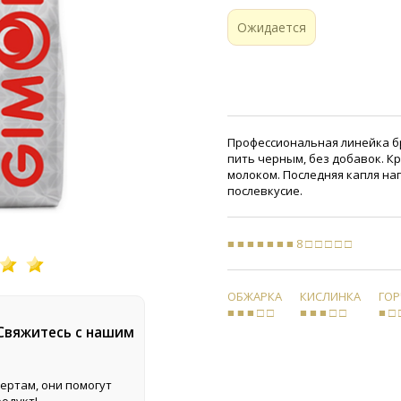
Ожидается
Профессиональная линейка бр
пить черным, без добавок. Кр
молоком. Последняя капля на
послевкусие.
■ ■ ■ ■ ■ ■ ■ 8 □ □ □ □ □
ОБЖАРКА
КИСЛИНКА
ГО
■ ■ ■ □ □
■ ■ ■ □ □
■ □ 
 Свяжитесь с нашим
ертам, они помогут