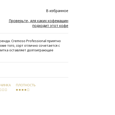
В избранное
Проверьте, для каких кофемашин
подходит этот кофе
енда. Cremoso Professional приятно
оме того, сорт отлично сочетается с
питка оставляет долгоиграющее
РЧИНКА
ПЛОТНОСТЬ
□ □ □
■ ■ ■ ■ □