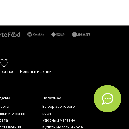
бранное
Новинки и акции
одажи
Полезное
ферта
Выбор зернового
авки и оплаты
кофе
рата
Удобный магазин
оставления
Купить молотый кофе