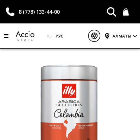
8 (778) 133-44-00
ҚАЗ
РУС
АЛМАТЫ