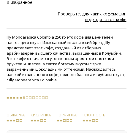
В избранное
Проверьте, для каких кофемашин
подходит этот кофе
Illy Monoarabica Colombia 250 гр это кофе для ценителей
настоящего вкуса. Изысканный итальянский бренд Illy
представляет этот кофе, созданный из отборных
арабиказерен высшего качества, выращенных в Колумбии.
Этот кофе отличается утонченным ароматом с нотками
фруктов и цветов, а также богатым вкусом с ярко
выраженными шоколадными оттенками. Наслаждайтесь
чашкой итальянского кофе, полного баланса и глубины вкуса,
с Illy Monoarabica Colombia.
■ ■ ■ ■ ■ 6 □ □ □ □ □ □ □
ОБЖАРКА
КИСЛИНКА
ГОРЧИНКА
ПЛОТНОСТЬ
■ ■ ■ □ □
■ ■ ■ □ □
■ ■ □ □ □
■ ■ ■ □ □