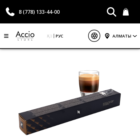
8 (778) 133-44-00
ҚАЗ
РУС
АЛМАТЫ