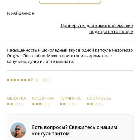
В избранное
Проверьте, для каких кофемашин
подходит этот кофе
Насыщенность и шоколадный вкус в одной капсуле Nespresso
Original Cioccolatino. Можно приготовить ароматные
капучино, лунго и латте макиато.
■ ■ ■ ■ ■ ■ ■ 8 □ □ □ □ □
ОБЖАРКА
КИСЛИНКА
ГОРЧИНКА
ПЛОТНОСТЬ
■ ■ □ □ □
■ ■ ■ □ □
■ ■ □ □ □
■ ■ □ □ □
Есть вопросы? Свяжитесь с нашим
консультантом