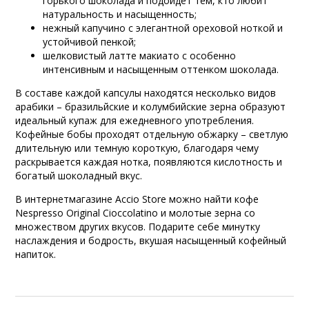
горького шоколада и подойдет тем, кто любит
натуральность и насыщенность;
нежный капучино с элегантной ореховой ноткой и
устойчивой пенкой;
шелковистый латте макиато с особенно
интенсивным и насыщенным оттенком шоколада.
В составе каждой капсулы находятся несколько видов
арабики – бразильйские и колумбийские зерна образуют
идеальный купаж для ежедневного употребления.
Кофейные бобы проходят отдельную обжарку – светлую
длительную или темную короткую, благодаря чему
раскрывается каждая нотка, появляются кислотность и
богатый шоколадный вкус.
В интернетмагазине Accio Store можно найти кофе
Nespresso Original Cioccolatino и молотые зерна со
множеством других вкусов. Подарите себе минутку
наслаждения и бодрость, вкушая насыщенный кофейный
напиток.