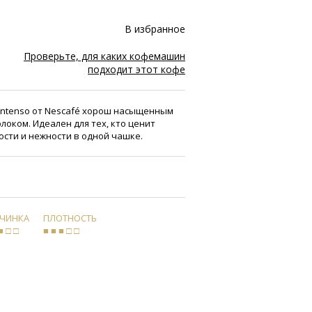
В избранное
Проверьте, для каких кофемашин
подходит этот кофе
 Intenso от Nescafé хорош насыщенным
олоком. Идеален для тех, кто ценит
сти и нежности в одной чашке.
РЧИНКА
ПЛОТНОСТЬ
■ □ □
■ ■ ■ □ □