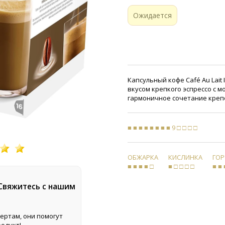
Ожидается
Капсульный кофе Café Au Lait
вкусом крепкого эспрессо с м
гармоничное сочетание крепо
■ ■ ■ ■ ■ ■ ■ ■ 9 □ □ □ □
ОБЖАРКА
КИСЛИНКА
ГО
■ ■ ■ ■ □
■ □ □ □ □
■ ■ 
 Свяжитесь с нашим
ертам, они помогут