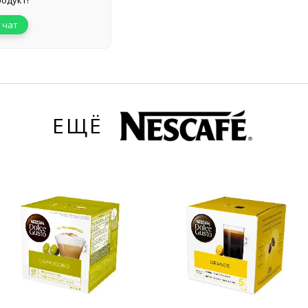
одукт!
 чат
ЕЩЁ