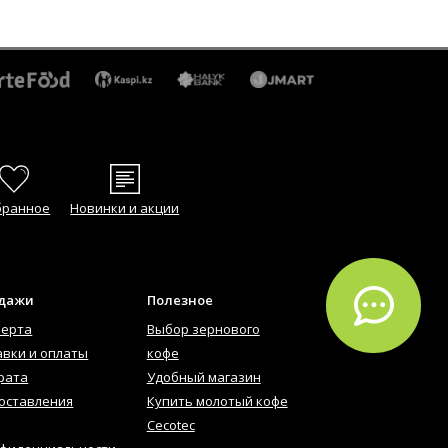
бранное
Новинки и акции
одажи
Полезное
ферта
Выбор зернового
авки и оплаты
кофе
рата
Удобный магазин
оставления
Купить молотый кофе
Cecotec