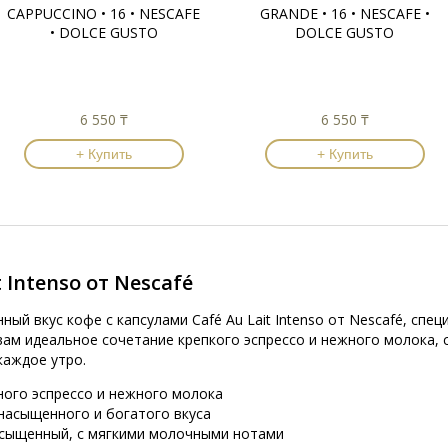
CAPPUCCINO • 16 • NESCAFE
GRANDE • 16 • NESCAFE •
• DOLCE GUSTO
DOLCE GUSTO
6 550 ₸
6 550 ₸
+ Купить
+ Купить
 Intenso от Nescafé
ый вкус кофе с капсулами Café Au Lait Intenso от Nescafé, сп
 вам идеальное сочетание крепкого эспрессо и нежного молока,
каждое утро.
ного эспрессо и нежного молока
 насыщенного и богатого вкуса
асыщенный, с мягкими молочными нотами