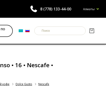
8 (778) 133-44-00
Алматы
 ПО
nso • 16 • Nescafe •
й кофе
Dolce Gusto
Nescafe