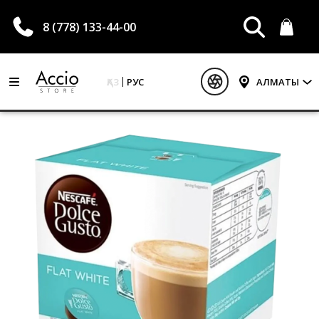
8 (778) 133-44-00
ҚАЗ
РУС
АЛМАТЫ