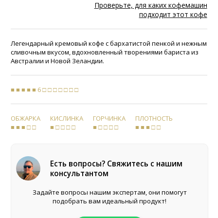
Проверьте, для каких кофемашин
подходит этот кофе
Легендарный кремовый кофе с бархатистой пенкой и нежным
сливочным вкусом, вдохновленный творениями бариста из
Австралии и Новой Зеландии.
■ ■ ■ ■ ■ 6 □ □ □ □ □ □ □
ОБЖАРКА
КИСЛИНКА
ГОРЧИНКА
ПЛОТНОСТЬ
■ ■ ■ □ □
■ □ □ □ □
■ □ □ □ □
■ ■ ■ □ □
Есть вопросы? Свяжитесь с нашим
консультантом
Задайте вопросы нашим экспертам, они помогут
подобрать вам идеальный продукт!