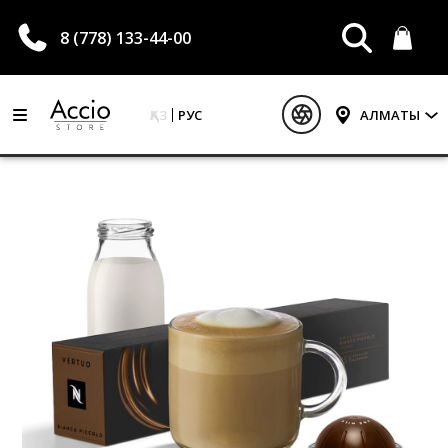
8 (778) 133-44-00
ҚАЗ
РУС
АЛМАТЫ