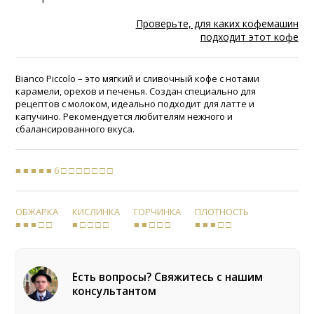
Проверьте, для каких кофемашин
подходит этот кофе
Bianco Piccolo – это мягкий и сливочный кофе с нотами
карамели, орехов и печенья. Создан специально для
рецептов с молоком, идеально подходит для латте и
капучино. Рекомендуется любителям нежного и
сбалансированного вкуса.
■ ■ ■ ■ ■ 6 □ □ □ □ □ □ □
ОБЖАРКА
КИСЛИНКА
ГОРЧИНКА
ПЛОТНОСТЬ
■ ■ ■ □ □
■ □ □ □ □
■ ■ □ □ □
■ ■ ■ □ □
Есть вопросы? Свяжитесь с нашим
консультантом