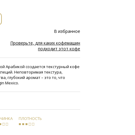
В избранное
Проверьте, для каких кофемашин
подходит этот кофе
кой Арабикой создается текстурный кофе
специй. Неповторимая текстура,
а, глубокий аромат – это то, что
in Mexico.
РЧИНКА
ПЛОТНОСТЬ
■ □ □
■ ■ ■ □ □