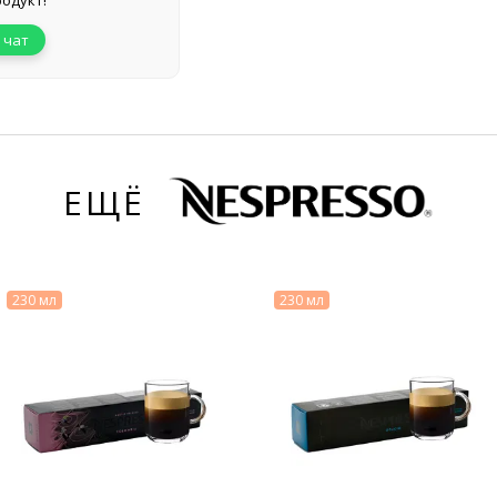
одукт!
 чат
ЕЩЁ
230 мл
230 мл