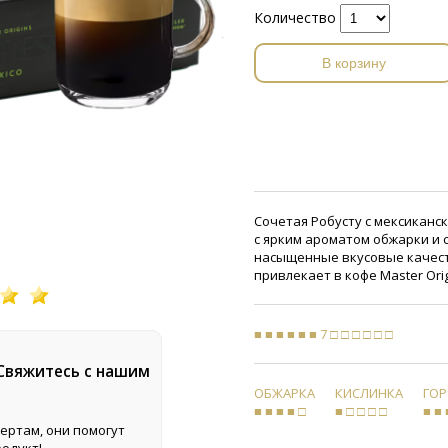
Количество
В корзину
Сочетая Робусту с мексиканс
с ярким ароматом обжарки и 
насыщенные вкусовые качеств
привлекает в кофе Master Orig
■ ■ ■ ■ ■ ■ 7 □ □ □ □ □ □
 Свяжитесь с нашим
ОБЖАРКА
КИСЛИНКА
ГО
■ ■ ■ ■ □
■ □ □ □ □
■ ■ 
ертам, они помогут