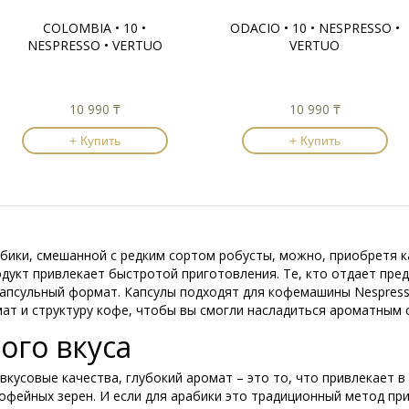
COLOMBIA • 10 •
ODACIO • 10 • NESPRESSO •
NESPRESSO • VERTUO
VERTUO
10 990 ₸
10 990 ₸
+ Купить
+ Купить
бики, смешанной с редким сортом робусты, можно, приобретя ка
дукт привлекает быстротой приготовления. Те, кто отдает пре
апсульный формат. Капсулы подходят для кофемашины Nespress
мат и структуру кофе, чтобы вы смогли насладиться ароматным
ого вкуса
усовые качества, глубокий аромат – это то, что привлекает в к
офейных зерен. И если для арабики это традиционный метод пр