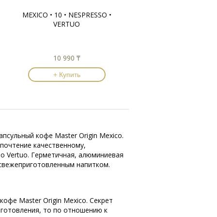
MEXICO • 10 • NESPRESSO •
VERTUO
10 990 ₸
+ Купить
псульный кофе Master Origin Mexico.
дпочтение качественному,
o Vertuo. Герметичная, алюминиевая
 свежеприготовленным напитком.
офе Master Origin Mexico. Секрет
иготовления, то по отношению к