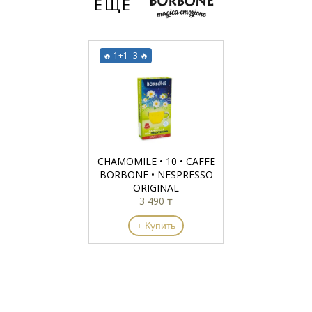
ЕЩЁ
🔥 1+1=3 🔥
CHAMOMILE • 10 • CAFFE
BORBONE • NESPRESSO
ORIGINAL
3 490 ₸
+ Купить