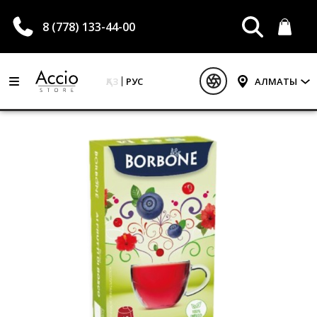
8 (778) 133-44-00
ҚАЗ
РУС
АЛМАТЫ