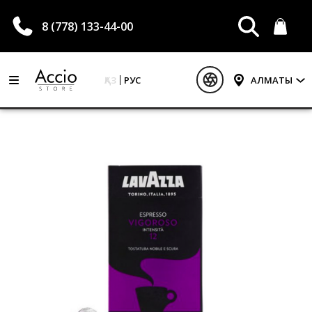
8 (778) 133-44-00
ҚАЗ
РУС
АЛМАТЫ