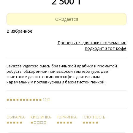
2 500 ₸
Ожидается
В избранное
Проверьте, для каких кофемашин
подходит этот кофе
Lavazza Vigoroso смесь бразильской арабики и промытой
робусты обжаренной при высокой температуре, дает
сочетание для интенсивного кофе с длительным
карамельным послевкусием и бархатистой пенкой.
■ ■ ■ ■ ■ ■ ■ ■ ■ ■ ■ 12 □
ОБЖАРКА
КИСЛИНКА
ГОРЧИНКА
ПЛОТНОСТЬ
■ ■ ■ ■ ■
■ □ □ □ □
■ ■ ■ ■ ■
■ ■ ■ ■ ■