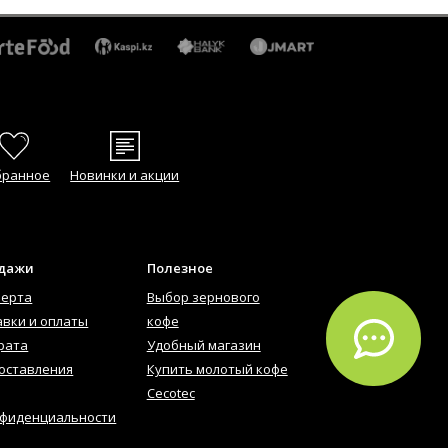
бранное
Новинки и акции
одажи
Полезное
ферта
Выбор зернового
авки и оплаты
кофе
рата
Удобный магазин
оставления
Купить молотый кофе
Cecotec
нфиденциальности