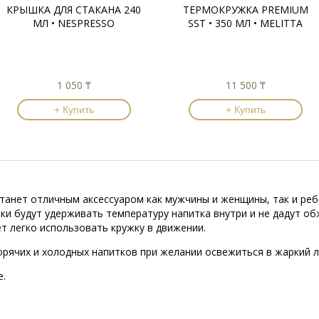
КРЫШКА ДЛЯ СТАКАНА 240
ТЕРМОКРУЖКА PREMIUM
МЛ • NESPRESSO
SST • 350 МЛ • MELITTA
1 050 ₸
11 500 ₸
+ Купить
+ Купить
танет отличным аксессуаром как мужчины и женщины, так и реб
нки будут удерживать температуру напитка внутри и не дадут об
т легко использовать кружку в движении.
орячих и холодных напитков при желании освежиться в жаркий л
.