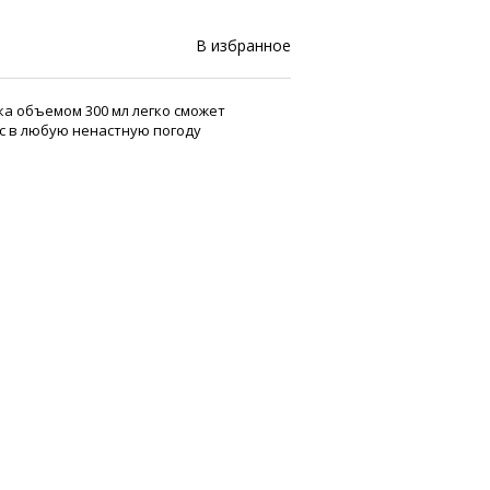
В избранное
а объемом 300 мл легко сможет
с в любую ненастную погоду