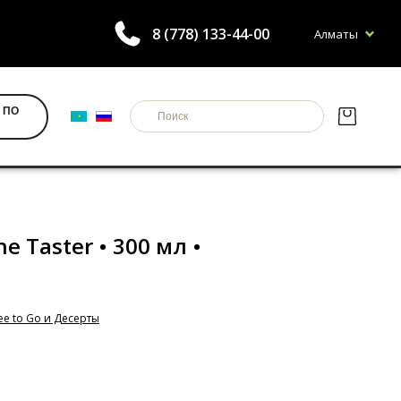
8 (778) 133-44-00
Алматы
 ПО
 Taster • 300 мл •
ee to Go и Десерты