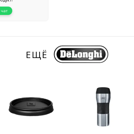
одукт!
 чат
ЕЩЁ