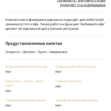
Проверьте, для какого кофе
подходит эта кофемашина
Компактная кофемашина идеально подходит для любителей
свежемолотого кофе. Тихая работа и функция 'Любимый кофе'
делают её идеальной для утренних ритуалов.
Предустановленные напитки
Эспрессо • Доппио • Лунго • Американо
Встроенный капучинатор:
Отдельный капучинатор:
Нет
Нет
Капучино - Латте - Флэт
Горячее молоко:
Уайт:
Нет
Нет
Горячая молочная пенка:
Холодная молочная пенка:
Нет
Нет