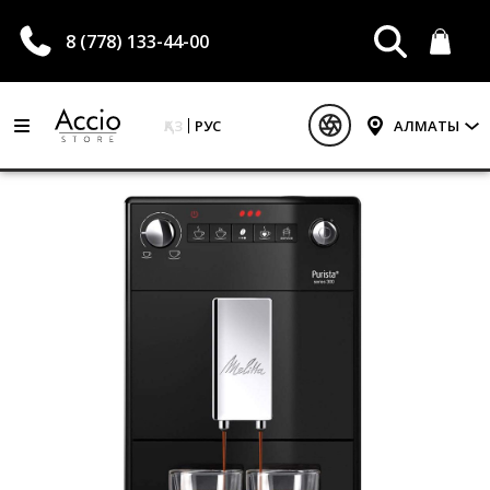
8 (778) 133-44-00
ҚАЗ
РУС
АЛМАТЫ