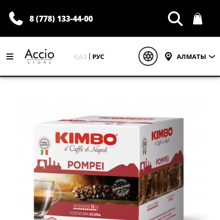
8 (778) 133-44-00
ҚАЗ
РУС
АЛМАТЫ