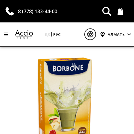
8 (778) 133-44-00
ҚАЗ
РУС
АЛМАТЫ