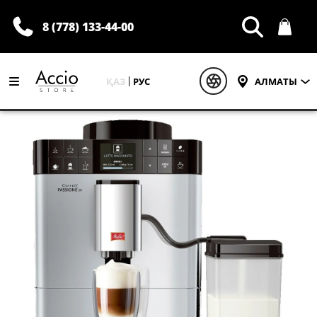
8 (778) 133-44-00
ҚАЗ
РУС
АЛМАТЫ