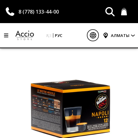
8 (778) 133-44-00
ҚАЗ
РУС
АЛМАТЫ