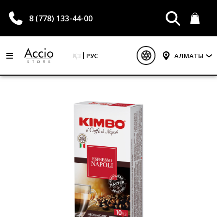
8 (778) 133-44-00
ҚАЗ
РУС
АЛМАТЫ