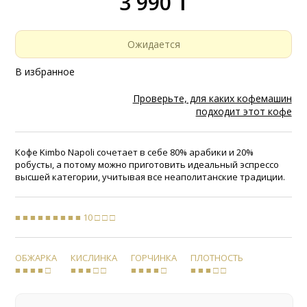
3 990 ₸
Ожидается
В избранное
Проверьте, для каких кофемашин
подходит этот кофе
Кофе Kimbo Napoli сочетает в себе 80% арабики и 20%
робусты, а потому можно приготовить идеальный эспрессо
высшей категории, учитывая все неаполитанские традиции.
■ ■ ■ ■ ■ ■ ■ ■ ■ 10 □ □ □
ОБЖАРКА
КИСЛИНКА
ГОРЧИНКА
ПЛОТНОСТЬ
■ ■ ■ ■ □
■ ■ ■ □ □
■ ■ ■ ■ □
■ ■ ■ □ □