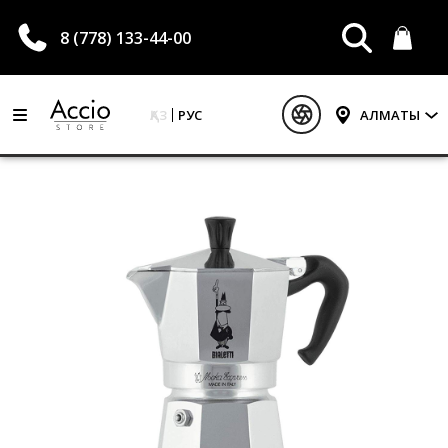
8 (778) 133-44-00
ҚАЗ
РУС
АЛМАТЫ