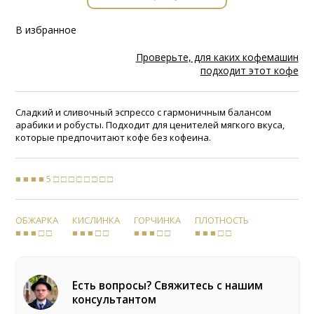
В избранное
Проверьте, для каких кофемашин
подходит этот кофе
Сладкий и сливочный эспрессо с гармоничным балансом
арабики и робусты. Подходит для ценителей мягкого вкуса,
которые предпочитают кофе без кофеина.
■ ■ ■ ■ 5 □ □ □ □ □ □ □ □
ОБЖАРКА
КИСЛИНКА
ГОРЧИНКА
ПЛОТНОСТЬ
■ ■ ■ □ □
■ ■ ■ □ □
■ ■ ■ □ □
■ ■ ■ □ □
Есть вопросы? Свяжитесь с нашим
консультантом