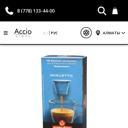
8 (778) 133-44-00
ҚАЗ
РУС
АЛМАТЫ