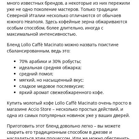
много известных брендов, а некоторые из них пережили
уже не одно поколение мастеров. Только традиции
Северной Италии несколько отличаются от обычаев
южного Неаполя. Здесь кофейные зерна обжариваются
особым способом, более длительно, иногда с
максимальной интенсивностью.
Бленд Lollo Caffè Macinato можно назвать поистине
сбалансированным, ведь это:
70% арабики и 30% робусты;
идеальная средняя обжарка;
средний помол;
мягкий, но насыщенный вкус;
сладкое медовое послевкусие;
яркий аромат свежеобжаренного кофе.
Купить молотый кофе Lollo Caffè Macinato очень просто в
магазине Accio Store – несколько простых действий, и
одна из самых популярных новинок уже у ваших дверей.
Приготовить этот бленд довольно легко – вы можете
сварить его традиционным способом в джезве и
насладиться этим процессом. Или же можно обеспечить