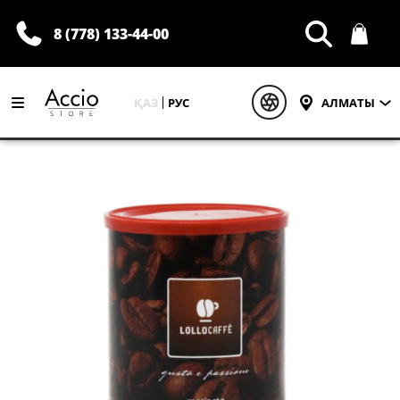
8 (778) 133-44-00
ҚАЗ
РУС
АЛМАТЫ