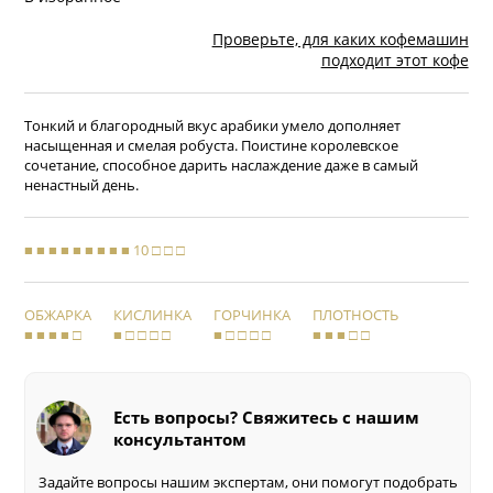
Проверьте, для каких кофемашин
подходит этот кофе
Тонкий и благородный вкус арабики умело дополняет
насыщенная и смелая робуста. Поистине королевское
сочетание, способное дарить наслаждение даже в самый
ненастный день.
■ ■ ■ ■ ■ ■ ■ ■ ■ 10 □ □ □
ОБЖАРКА
КИСЛИНКА
ГОРЧИНКА
ПЛОТНОСТЬ
■ ■ ■ ■ □
■ □ □ □ □
■ □ □ □ □
■ ■ ■ □ □
Есть вопросы? Свяжитесь с нашим
консультантом
Задайте вопросы нашим экспертам, они помогут подобрать