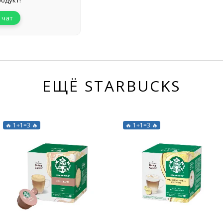
одукт!
 чат
ЕЩЁ STARBUCKS
🔥 1+1=3 🔥
🔥 1+1=3 🔥