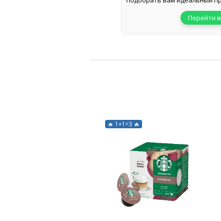
подобрать вам идеальный пр
Перейти в
🔥 1+1=3 🔥