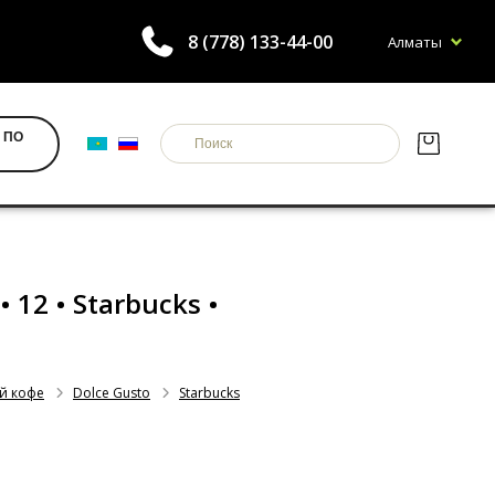
8 (778) 133-44-00
Алматы
 ПО
• 12 • Starbucks •
й кофе
Dolce Gusto
Starbucks