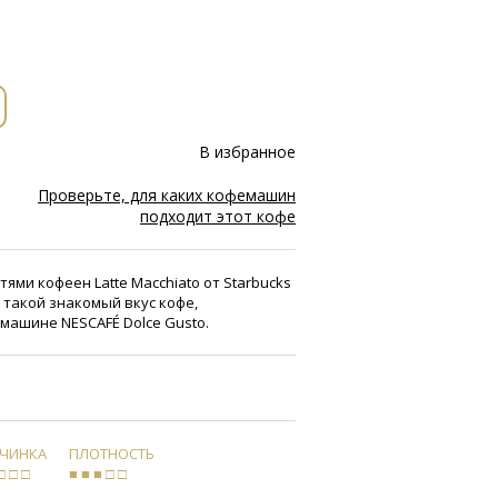
В избранное
Проверьте, для каких кофемашин
подходит этот кофе
ями кофеен Latte Macchiato от Starbucks
 такой знакомый вкус кофе,
машине NESCAFÉ Dolce Gusto.
РЧИНКА
ПЛОТНОСТЬ
□ □ □
■ ■ ■ □ □