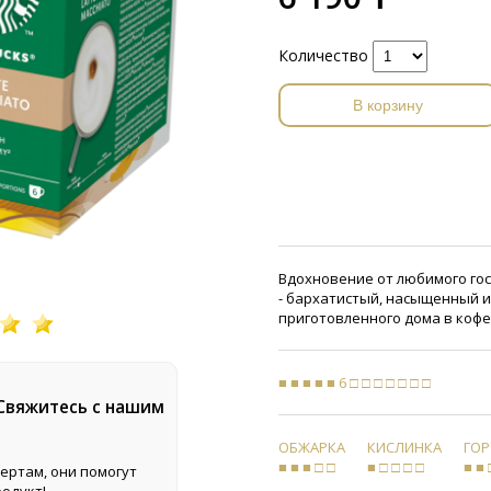
Количество
В корзину
Вдохновение от любимого гост
- бархатистый, насыщенный и
приготовленного дома в кофе
■ ■ ■ ■ ■ 6 □ □ □ □ □ □ □
 Свяжитесь с нашим
ОБЖАРКА
КИСЛИНКА
ГО
■ ■ ■ □ □
■ □ □ □ □
■ ■ 
ертам, они помогут