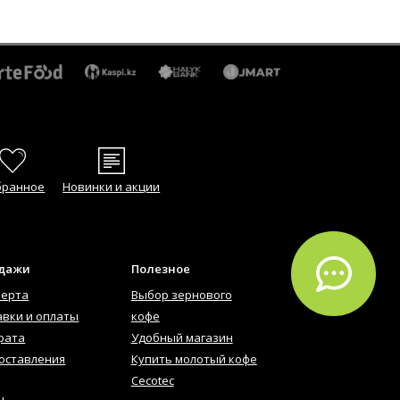
бранное
Новинки и акции
одажи
Полезное
ферта
Выбор зернового
авки и оплаты
кофе
рата
Удобный магазин
оставления
Купить молотый кофе
Cecotec