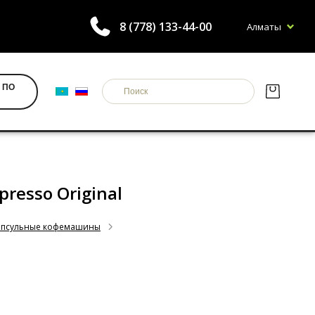
8 (778) 133-44-00
Алматы
 ПО
spresso Original
апсульные кофемашины