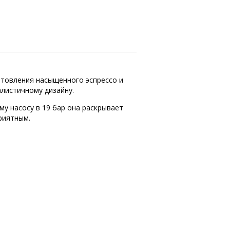
отовления насыщенного эспрессо и
алистичному дизайну.
му насосу в 19 бар она раскрывает
риятным.