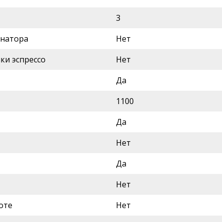
3
инатора
Нет
ки эспрессо
Нет
Да
1100
Да
Нет
Да
Нет
оте
Нет