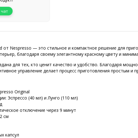
одукт!
 чат
ed от Nespresso — это стильное и компактное решение для приг
нтерьер, благодаря своему элегантному красному цвету и миним
здана для тех, кто ценит качество и удобство. Благодаря мощно
уитивное управление делает процесс приготовления простым и п
resso Original
: Эспрессо (40 мл) и Лунго (110 мл)
д
ическое отключение через 9 минут
2 см
ых капсул