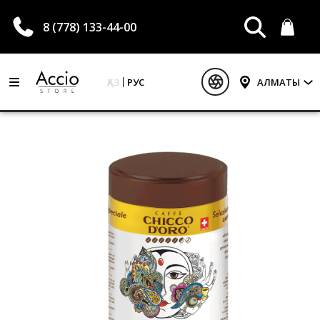
8 (778) 133-44-00
ҚАЗ
РУС
АЛМАТЫ