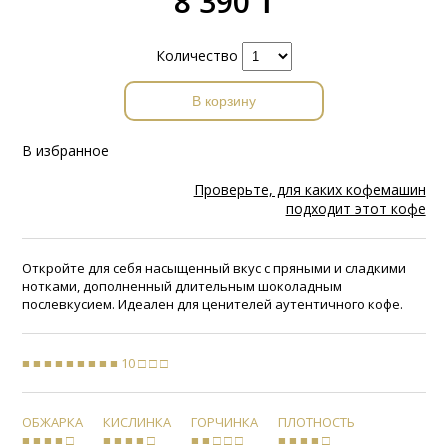
8 390 ₸
Количество
В корзину
В избранное
Проверьте, для каких кофемашин
подходит этот кофе
Откройте для себя насыщенный вкус с пряными и сладкими
нотками, дополненный длительным шоколадным
послевкусием. Идеален для ценителей аутентичного кофе.
■ ■ ■ ■ ■ ■ ■ ■ ■ 10 □ □ □
ОБЖАРКА
КИСЛИНКА
ГОРЧИНКА
ПЛОТНОСТЬ
■ ■ ■ ■ □
■ ■ ■ ■ □
■ ■ □ □ □
■ ■ ■ ■ □