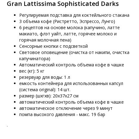
Gran Lattissima Sophisticated Darks
Регулируемая подставка для коктейльного стакана
3 объема кофе (Ристретто, Эспрессо, Лунго)
6 рецептов на основе молока (капучино, латте
макиато, флэт уайт, латте, горячее молоко и
горячая молочная пена)
Сенсорные кнопки с подсветкой
Световое оповещение (очистка от накипи, очистка
капучинатора)
Автоматический контроль объема кофе в чашке
вес (кг): 5 кг
резервуар для воды: 1 л
емкость контейнера для использованных капсул
(системa original): 14 шт.
размер (шхгхв): 20х37х27 см
автоматический контроль объема кофе в чашке
автоматическое отключение через 9 минут
помпа высокого давления - макс. 19 бар
.