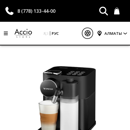
8 (778) 133-44-00
ҚАЗ
РУС
АЛМАТЫ