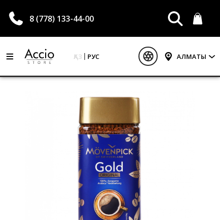
8 (778) 133-44-00
ҚАЗ
РУС
АЛМАТЫ