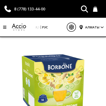
8 (778) 133-44-00
ҚАЗ
РУС
АЛМАТЫ