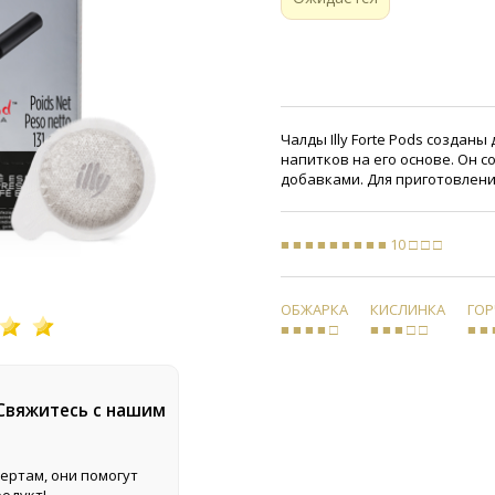
Чалды Illy Forte Pods созданы
напитков на его основе. Он с
добавками. Для приготовлен
■ ■ ■ ■ ■ ■ ■ ■ ■ 10 □ □ □
ОБЖАРКА
КИСЛИНКА
ГО
■ ■ ■ ■ □
■ ■ ■ □ □
■ ■ 
 Свяжитесь с нашим
ертам, они помогут