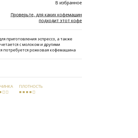
В избранное
Проверьте, для каких кофемашин
подходит этот кофе
 для приготовления эспрессо, а также
очетается с молоком и другими
ия потребуется рожковая кофемашина
РЧИНКА
ПЛОТНОСТЬ
■ □ □
■ ■ ■ ■ □