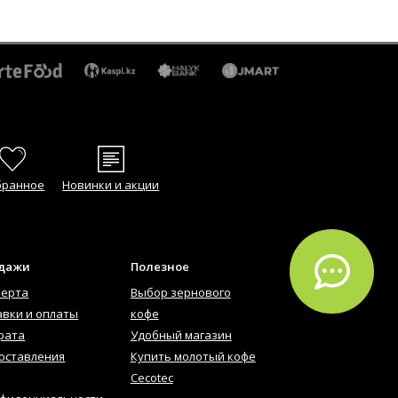
бранное
Новинки и акции
одажи
Полезное
ферта
Выбор зернового
авки и оплаты
кофе
рата
Удобный магазин
оставления
Купить молотый кофе
Cecotec