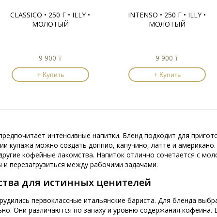
CLASSICO • 250 Г • ILLY •
INTENSO • 250 Г • ILLY •
МОЛОТЫЙ
МОЛОТЫЙ
9 900 ₸
9 900 ₸
+ Купить
+ Купить
кто предпочитает интенсивные напитки. Бленд подходит для приго
нии купажа можно создать доппио, капучино, латте и американо
 другие кофейные лакомства. Напиток отлично сочетается с мол
 и перезагрузиться между рабочими задачами.
ства для истинных ценителей
s трудились первоклассные итальянские бариста. Для бленда выб
но. Они различаются по запаху и уровню содержания кофеина. 