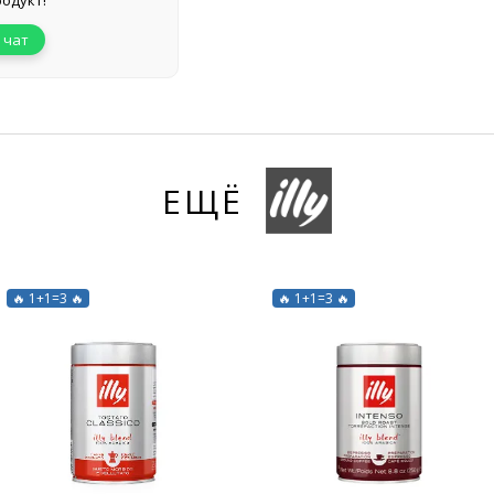
одукт!
 чат
ЕЩЁ
🔥 1+1=3 🔥
🔥 1+1=3 🔥