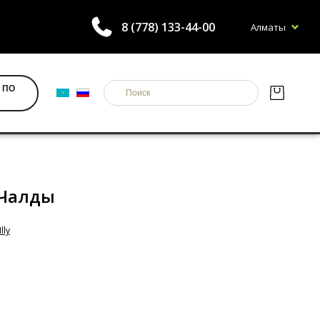
8 (778) 133-44-00
Алматы
 ПО
 • Чалды
Illy