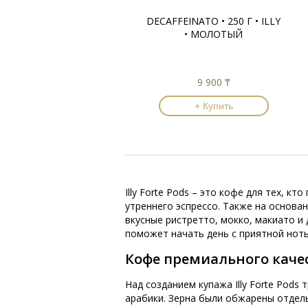
DECAFFEINATO • 250 Г • ILLY
• МОЛОТЫЙ
9 900 ₸
+ Купить
Illy Forte Pods – это кофе для тех, 
утреннего эспрессо. Также на основа
вкусные ристретто, мокко, макиато и
поможет начать день с приятной ноты
Кофе премиального каче
Над созданием купажа Illy Forte Pod
арабики. Зерна были обжарены отдель