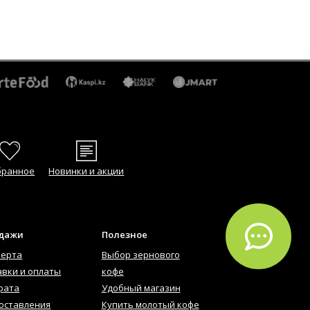
бранное
Новинки и акции
одажи
Полезное
ферта
Выбор зернового
авки и оплаты
кофе
рата
Удобный магазин
оставления
Купить молотый кофе