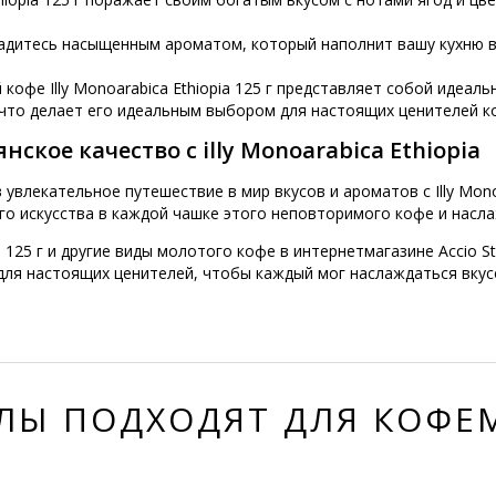
ладитесь насыщенным ароматом, который наполнит вашу кухню
офе Illy Monoarabica Ethiopia 125 г представляет собой идеал
 что делает его идеальным выбором для настоящих ценителей к
ское качество с illy Monoarabica Ethiopia
увлекательное путешествие в мир вкусов и ароматов с Illy Monoa
го искусства в каждой чашке этого неповторимого кофе и насл
ia 125 г и другие виды молотого кофе в интернетмагазине Accio
для настоящих ценителей, чтобы каждый мог наслаждаться вкус
ЛЫ ПОДХОДЯТ ДЛЯ КОФ