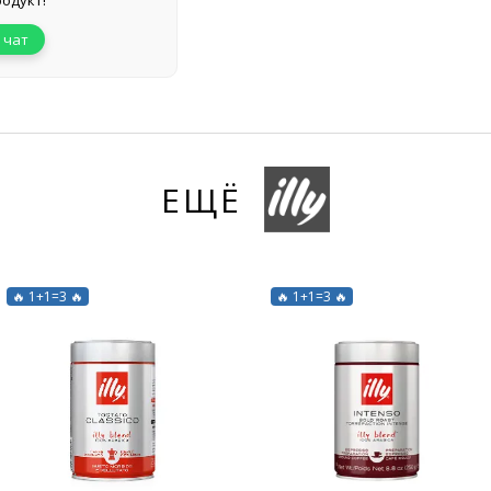
одукт!
 чат
ЕЩЁ
🔥 1+1=3 🔥
🔥 1+1=3 🔥