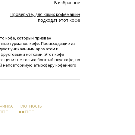
В избранное
Проверьте, для каких кофемашин
подходит этот кофе
г это кофе, который призван
нных гурманов кофе. Происходящие из
дают уникальным ароматом и
 фруктовыми нотками. Этот кофе
то ценит не только богатый вкус кофе, но
ий неповторимую атмосферу кофейного
РЧИНКА
ПЛОТНОСТЬ
□ □ □
■ ■ □ □ □