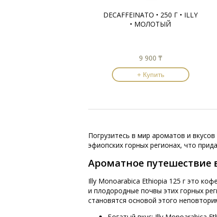
DECAFFEINATO • 250 Г • ILLY
• МОЛОТЫЙ
9 900 ₸
+ Купить
Погрузитесь в мир ароматов и вкусов 
эфиопских горных регионах, что прид
Ароматное путешествие 
Illy Monoarabica Ethiopia 125 г это 
и плодородные почвы этих горных ре
становятся основой этого неповтори
Богатый вкус: Illy Monoarabica 