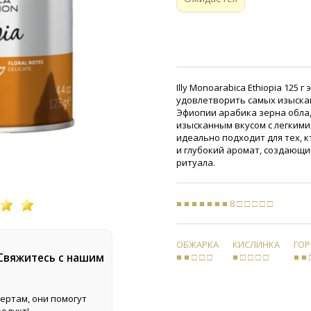
Illy Monoarabica Ethiopia 125 
удовлетворить самых изыска
Эфиопии арабика зерна обла
изысканным вкусом с легкими
идеально подходит для тех, к
и глубокий аромат, создающ
ритуала.
■ ■ ■ ■ ■ ■ ■ 8 □ □ □ □ □
ОБЖАРКА
КИСЛИНКА
ГО
■ ■ □ □ □
■ □ □ □ □
■ ■ 
 Свяжитесь с нашим
ертам, они помогут