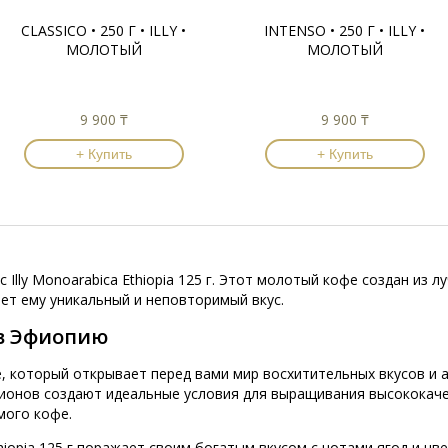
CLASSICO • 250 Г • ILLY •
INTENSO • 250 Г • ILLY •
МОЛОТЫЙ
МОЛОТЫЙ
9 900 ₸
9 900 ₸
+ Купить
+ Купить
с Illy Monoarabica Ethiopia 125 г. Этот молотый кофе создан из 
ает ему уникальный и неповторимый вкус.
в Эфиопию
кофе, который открывает перед вами мир восхитительных вкусов 
гионов создают идеальные условия для выращивания высококаче
мого кофе.
Ethiopia 125 г поражает своим богатым вкусом с нотами ягод и цв