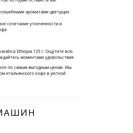
 волшебными ароматами цветущих
ьное сочетание утонченности и
офе.
rabica Ethiopia 125 г. Ощутите всю
аждайтесь моментами удовольствия.
 Store по самым выгодным ценам. Мы
ом итальянского кофе в уютной
ЕМАШИН