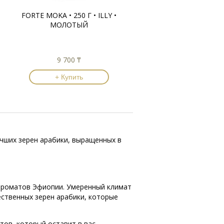
FORTE MOKA • 250 Г • ILLY •
МОЛОТЫЙ
9 700 ₸
+ Купить
лучших зерен арабики, выращенных в
и ароматов Эфиопии. Умеренный климат
ственных зерен арабики, которые
етов, который оставит в вас