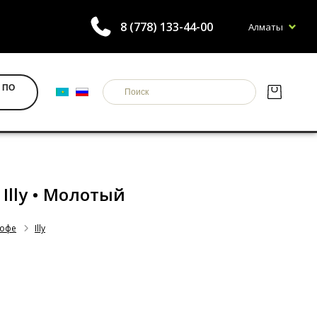
8 (778) 133-44-00
Алматы
 ПО
• Illy • Молотый
кофе
Illy