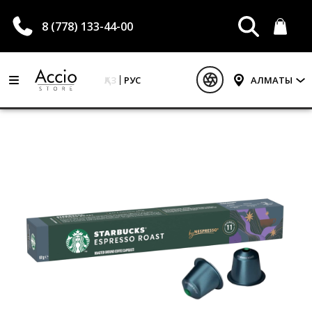
8 (778) 133-44-00
ҚАЗ
РУС
АЛМАТЫ