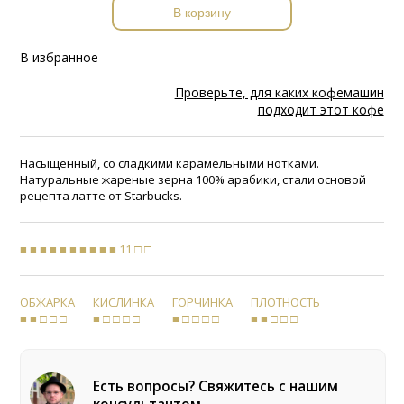
В корзину
В избранное
Проверьте, для каких кофемашин
подходит этот кофе
Насыщенный, со сладкими карамельными нотками.
Натуральные жареные зерна 100% арабики, стали основой
рецепта латте от Starbucks.
■ ■ ■ ■ ■ ■ ■ ■ ■ ■ 11 □ □
ОБЖАРКА
КИСЛИНКА
ГОРЧИНКА
ПЛОТНОСТЬ
■ ■ □ □ □
■ □ □ □ □
■ □ □ □ □
■ ■ □ □ □
Есть вопросы? Свяжитесь с нашим