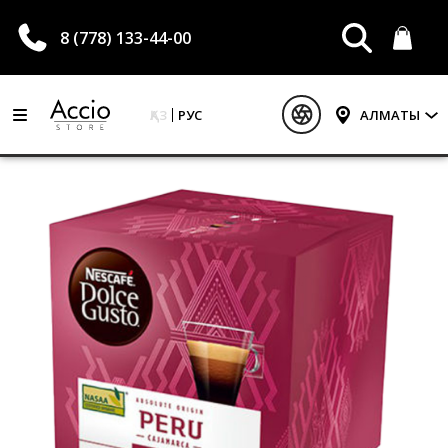
8 (778) 133-44-00
ҚАЗ
РУС
АЛМАТЫ