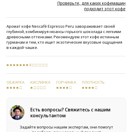
Проверьте, для каких кофемашин
подходит этот кофе
Аромат кофе Nescafé Espresso Peru завораживает своей
глубиной, комбинируя нюансы горького шоколада с легкими
древесными оттенками. Рекомендуем этот кофе истинным
гурманам и тем, кто ищет экзотические вкусовые ощущения
в каждой чашке.
■ ■ ■ ■ ■ ■ ■ 8 □ □ □ □ □
ОБЖАРКА
КИСЛИНКА
ГОРЧИНКА
ПЛОТНОСТЬ
■ ■ ■ ■ □
■ □ □ □ □
■ ■ ■ ■ □
■ ■ ■ ■ □
Есть вопросы? Свяжитесь с нашим
консультантом
Задайте вопросы нашим экспертам, они помогут