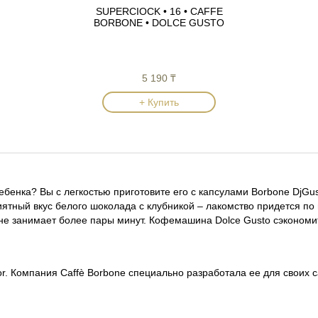
SUPERCIOCK • 16 • CAFFE
BORBONE • DOLCE GUSTO
5 190 ₸
+ Купить
ребенка? Вы с легкостью приготовите его с капсулами Borbone
приятный вкус белого шоколада с клубникой – лакомство придет
ение не занимает более пары минут. Кофемашина Dolce Gusto с
ior. Компания Caffè Borbone специально разработала ее для сво