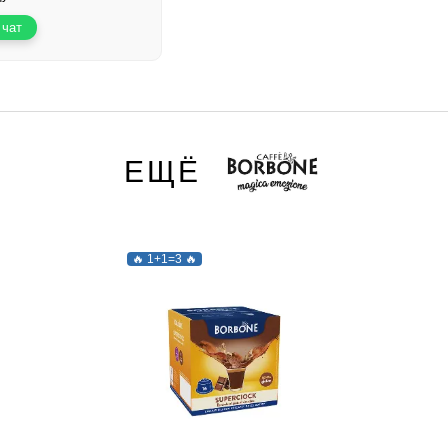
одукт!
 чат
ЕЩЁ
🔥 1+1=3 🔥