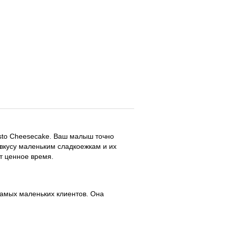
 DjGusto Cheesecake. Ваш малыш точно
ся по вкусу маленьким сладкоежкам и
экономит ценное время.
их самых маленьких клиентов. Она