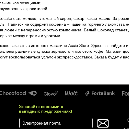
совыми композициями;
 искусственных красителей.
eesecake есть молоко, глюкозный сироп, сахар, какао-масло. За
веклы. Напиток не содержит кофеина – чашечка горячего лакомс
родукт для людей с непереносимостью компонента. Белый шокол
пас энергии в перерыве между играми и уроками.
ожно заказать в интернет-магазине Accio Store. Здесь вы найде
дставлены различные купажи зернового и молотого кофе. Магаз
 и Астаны могут воспользоваться услугой экспресс-доставки. За
Узнавайте первыми о
выгодных предложениях!