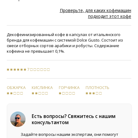
Проверьте, для каких кофемашин
подходит этот кофе
Декофеинизированный кофе в капсулах от итальянского
бренда для кофемашин с системой Dolce Gusto. Состоит из
смеси отборных сортов арабики и робусты. Содержание
кофеина не превышает 0,1%.
■ ■ ■ ■ ■ ■ 7 □ □ □ □ □ □
ОБЖАРКА
КИСЛИНКА
ГОРЧИНКА
ПЛОТНОСТЬ
■ ■ □ □ □
■ ■ □ □ □
■ □ □ □ □
■ ■ ■ □ □
Есть вопросы? Свяжитесь с нашим
консультантом
Задайте вопросы нашим экспертам, они помогут