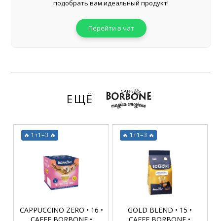
подобрать вам идеальный продукт!
Перейти в чат
ЕЩЁ
🔥 1+1=3 🔥
🔥 1+1=3 🔥
CAPPUCCINO ZERO • 16 •
GOLD BLEND • 15 •
CAFFE BORBONE •
CAFFE BORBONE •