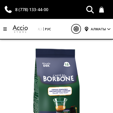
8 (778) 133-44-00
ҚАЗ
РУС
АЛМАТЫ