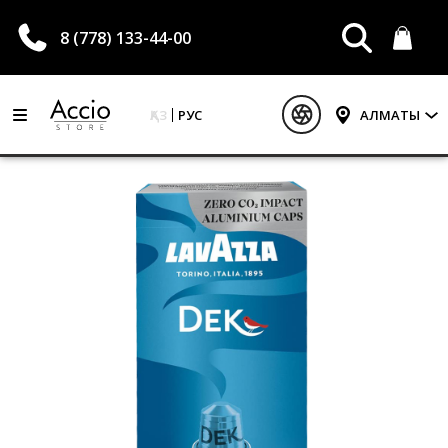
8 (778) 133-44-00
ҚАЗ
РУС
АЛМАТЫ