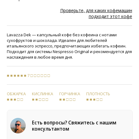
Проверьте, для каких кофемашин
подходит этот кофе
Lavazza Dek — капсульный кофе без кофеина с нотами
сухофруктов и шоколада. Идеален для любителей
итальянского эспрессо, предпочитающих избегать кофеин.
Подходит для системы Nespresso Original и рекомендуется для
наслаждения в любое время дня.
■ ■ ■ ■ ■ ■ 7 □ □ □ □ □ □
ОБЖАРКА
КИСЛИНКА
ГОРЧИНКА
ПЛОТНОСТЬ
■ ■ ■ □ □
■ ■ □ □ □
■ ■ □ □ □
■ ■ ■ □ □
Есть вопросы? Свяжитесь с нашим
консультантом