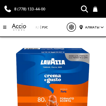
8 (778) 133-44-00
ҚАЗ
РУС
АЛМАТЫ