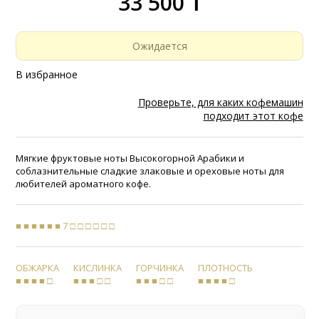
33 500 ₸
Ожидается
В избранное
Проверьте, для каких кофемашин
подходит этот кофе
Мягкие фруктовые ноты Высокогорной Арабики и
соблазнительные сладкие злаковые и ореховые ноты для
любителей ароматного кофе.
■ ■ ■ ■ ■ ■ 7 □ □ □ □ □ □
ОБЖАРКА
КИСЛИНКА
ГОРЧИНКА
ПЛОТНОСТЬ
■ ■ ■ ■ □
■ ■ ■ □ □
■ ■ ■ □ □
■ ■ ■ ■ □