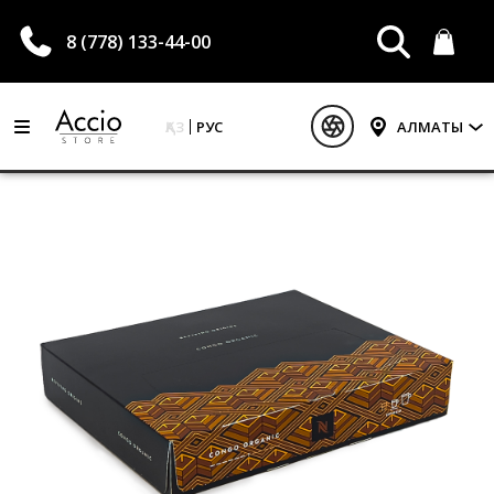
8 (778) 133-44-00
ҚАЗ
РУС
АЛМАТЫ