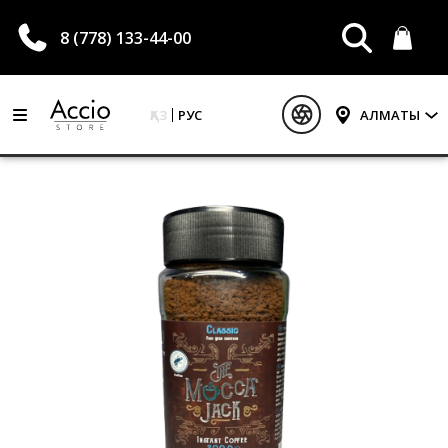
8 (778) 133-44-00
ҚАЗ
РУС
АЛМАТЫ